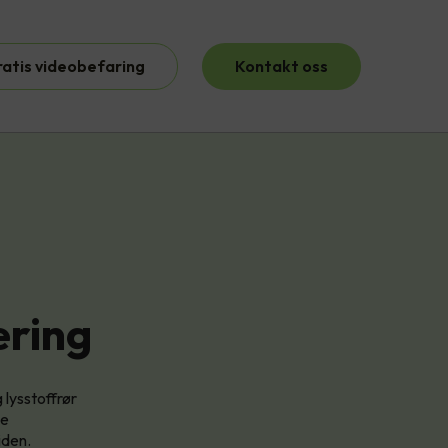
ratis videobefaring
Kontakt oss
æring
 lysstoffrør
se
iden.