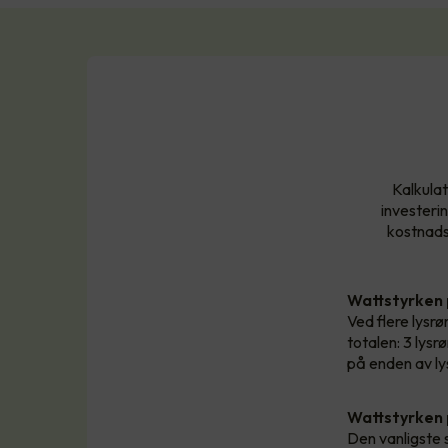
Kalkulat
investeri
kostnadsb
Wattstyrken
Ved flere lysrør
totalen: 3 lys
på enden av ly
Wattstyrken 
Den vanligste 