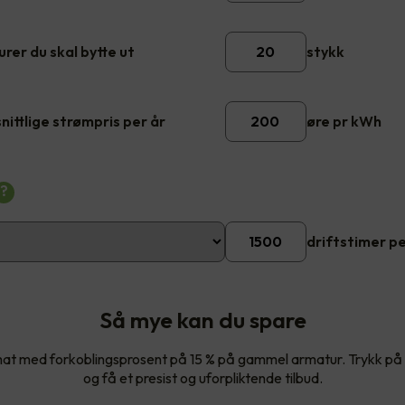
rer du skal bytte ut
stykk
ittlige strømpris per år
øre pr kWh
?
driftstimer pe
Så mye kan du spare
imat med forkoblingsprosent på 15 % på gammel armatur. Trykk p
og få et presist og uforpliktende tilbud.