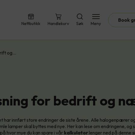
Book g
Nettbutikk
Handlekurv
Søk
Meny
rift og…
sning for bedrift og n
t har innført store endringer de siste årene. Alle halogenpærer og
amle lamper skal byttes med nye. Her kan lese om endringene, og 
på hvor mye du kan spare i vår
kalkulator
lenger ned på denne s