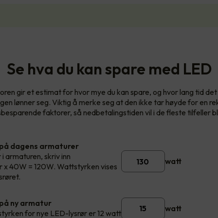
Se hva du kan spare med LED
oren gir et estimat for hvor mye du kan spare, og hvor lang tid det v
ngen lønner seg. Viktig å merke seg at den ikke tar høyde for en re
esparende faktorer, så nedbetalingstiden vil i de fleste tilfeller bl
 på dagens armaturer
 i armaturen, skriv inn
watt
rør x 40W = 120W. Wattstyrken vises
srøret.
på ny armatur
watt
styrken for nye LED-lysrør er 12 watt