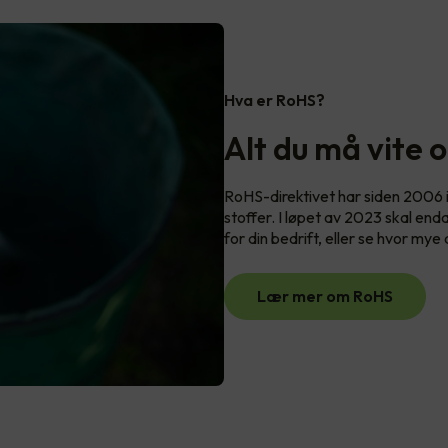
Hva er RoHS?
Alt du må vite 
RoHS-direktivet har siden 2006 i
stoffer. I løpet av 2023 skal end
for din bedrift, eller se hvor mye
Lær mer om RoHS