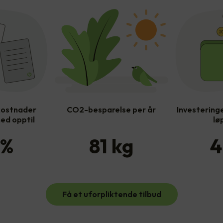
kostnader
CO2-besparelse per år
Investeringe
ed opptil
lø
%
81
kg
4
Få et uforpliktende tilbud