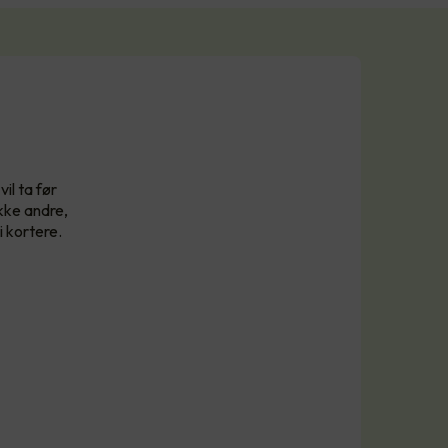
il ta før
kke andre,
i kortere.