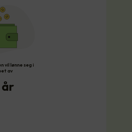
n vil lønne seg i
pet av
år