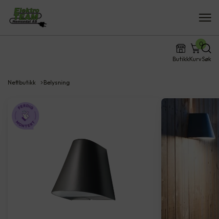
0
Butikk
Kurv
Søk
Nettbutikk
Belysning