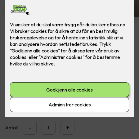
Spike veggarmatur - grafitt
Lekker utebelysning fra SG Armaturen. Ferdig
montert, utskifting av lampe.
Moderne LED veggarmatur med opp- og nedlys for
utendørs montering.
3,890
,-
Antall
-
+