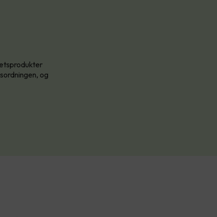
tetsprodukter
ddsordningen, og