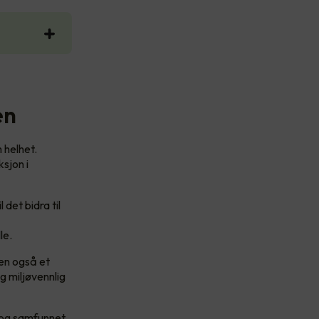
en
 helhet.
ksjon i
det bidra til
le.
men også et
g miljøvennlig
 og samfunnet