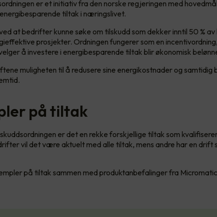
sordningen er et initiativ fra den norske regjeringen med hovedm
 energibesparende tiltak i næringslivet.
ed at bedrifter kunne søke om tilskudd som dekker inntil 50 % a
rgieffektive prosjekter. Ordningen fungerer som en incentivordning
velger å investere i energibesparende tiltak blir økonomisk belønn
ftene muligheten til å redusere sine energikostnader og samtidig b
emtid.
ler på tiltak
skuddsordningen er det en rekke forskjellige tiltak som kvalifiserer
fter vil det være aktuelt med alle tiltak, mens andre har en drift s
sempler på tiltak sammen med produktanbefalinger fra Micromati