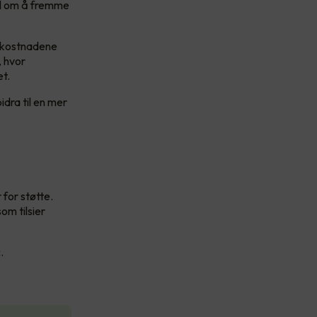
ål om å fremme
v kostnadene
, hvor
et.
idra til en mer
 for støtte.
om tilsier
c.