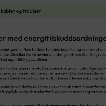
 kablet og trådløst
er med energitilskuddsordning
sordningen har flere fordeler for både bedrifter og samfunnet som
 Jan Christian Vestre hevder at ordningen vil føre til en årlig redu
t på opptil 550 gigawattimer.
 økt konkurranseevne ved å redusere energikostnader. Samtidig vil 
ingen på strømnettet, noe som er spesielt viktig i kystområder og
e områder hvor det kan være utfordrende å levere nok strøm til al
sordningen er derfor ikke bare en økonomisk støtte til bedrifter, 
mot å oppfylle Norges bærekraftmål og sikre en mer energieffektiv o
te energibesparende tiltak gir denne ordningen både bedriftene