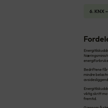
6. KNX –
Fordel
Energitilskudd
Næringsminister
energiforbruke
Bedriftene får
mindre belastn
avsidesliggend
Energitilskudd
viktig skritt 
fremtid.
Gjennom å støt