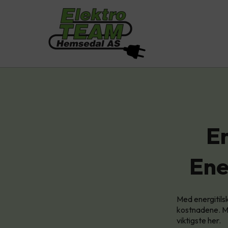
En
Ene
Med energitils
kostnadene. Ma
viktigste her.