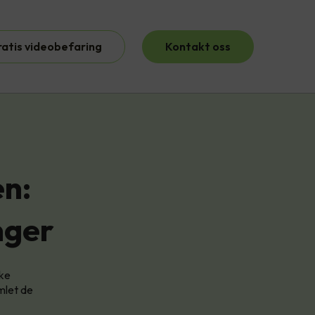
ratis videobefaring
Kontakt oss
en:
nger
nke
mlet de