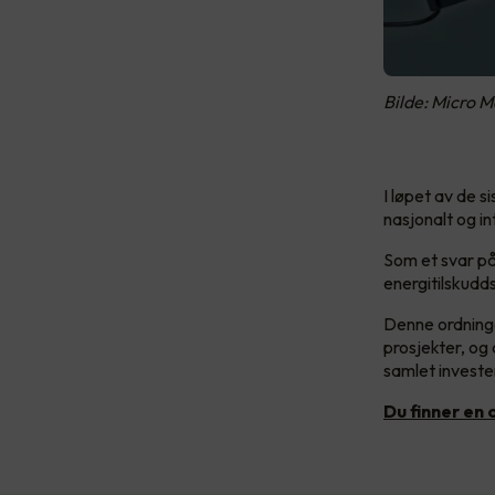
Bilde: Micro M
I løpet av de 
nasjonalt og in
Som et svar på
energitilskudd
Denne ordninge
prosjekter, og 
samlet investe
Du finner en 