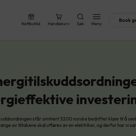
Book g
Nettbutikk
Handlekurv
Søk
Meny
ergitilskuddsordning
rgieffektive investeri
kuddsordningen står omtrent 3200 norske bedrifter klare til å se
nge av tiltakene skal utføres av en elektriker, og derfor har vi sa