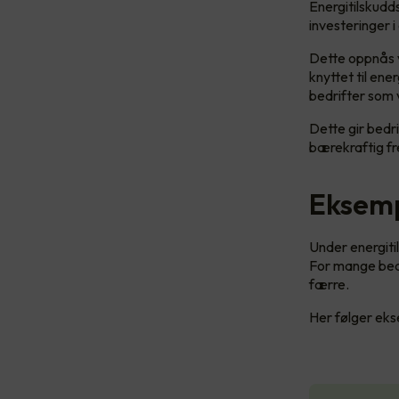
Energitilskudd
investeringer i
Dette oppnås v
knyttet til ene
bedrifter som 
Dette gir bedri
bærekraftig fr
Eksemp
Under energitil
For mange bedri
færre.
Her følger ek