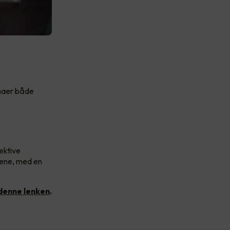
emaer både
ektive
akene, med en
 denne lenken
.