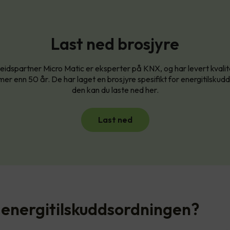
Last ned brosjyre
idspartner Micro Matic er eksperter på KNX, og har levert kvali
 mer enn 50 år. De har laget en brosjyre spesifikt for energitilsku
den kan du laste ned her.
Last ned
 energitilskuddsordningen?