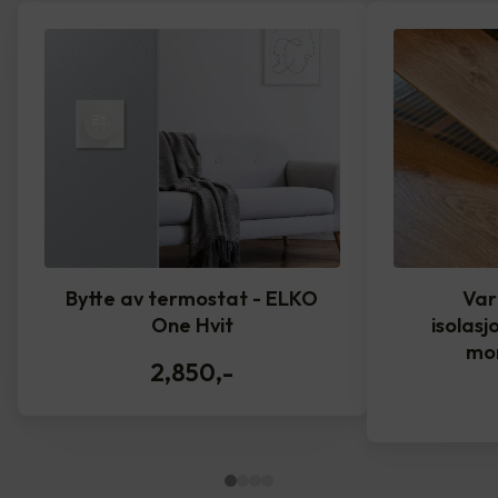
Bytte av termostat - ELKO
Var
One Hvit
isolasj
mo
2,850
,-