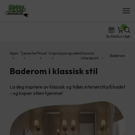
0
Butikk
Kurv
Søk
Hjem
Tjenester
Privat
Inspirasjonsguiden
Klassisk
Baderom
interiørstil
Baderom i klassisk stil
La deg inspirere av klassisk og tidløs interiørstil på badet
- og kopier stilen hjemme!