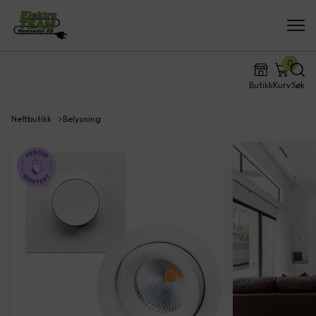
0
Butikk
Kurv
Søk
Nettbutikk
Belysning