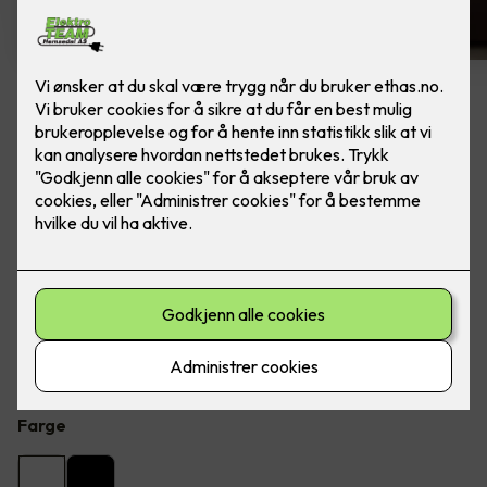
10 stk hvite LED downlights
rehab inkl. LED dimmer
Ferdig montert - Junistar ECO 2700 m/ LED
dimmer, fra SG Armaturen. Farge: Hvit
Flott LED downlight med 42 graders spredning og 30
graders vipp i to retninger til innendørs bruke, inkl. LED
dimmer. Inkludert montering.
Farge