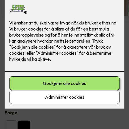
10 stk sorte LED downlights
rehab inkl. LED dimmer
Ferdig montert Junistar ECO 2700 m/ LED
dimmer, fra SG Armaturen. Farge: Sort
Flott LED downlight med 42 graders spredning og 30
graders vipp i to retninger til innendørs bruke, inkl. LED
dimmer. Inkludert montering.
Farge