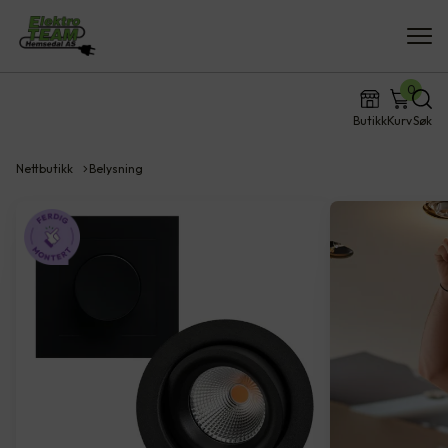
0
Butikk
Kurv
Søk
Nettbutikk
Belysning