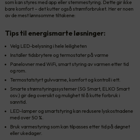
som kan styres med app eller stemmestyring. Dette gir ikke
bare komfort – det kutter også strømforbruket. Her er noen
av de mest lønnsomme tiltakene:
Tips til energismarte løsninger:
Velg LED-belysning i hele leiligheten
Installer tidsbrytere og termostater på varme
Panelovner med WiFi, smart styring av varmen etter tid
og rom.
Termostatstyrt gulvvarme, komfort og kontroll i ett.
Smarte strømstyringssystemer (SG Smart, ELKO Smart
osv.) gir deg oversikt og mulighet til å kutte forbruk i
sanntid.
LED-lamper og smartstyring kan redusere lyskostnadene
med over 50 %.
Bruk varmestyring som kan tilpasses etter tid på døgnet
eller ukedager.