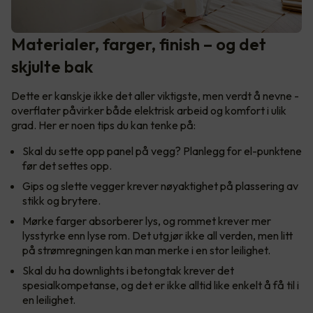
Materialer, farger, finish – og det
skjulte bak
Dette er kanskje ikke det aller viktigste, men verdt å nevne -
overflater påvirker både elektrisk arbeid og komfort i ulik
grad. Her er noen tips du kan tenke på:
Skal du sette opp panel på vegg? Planlegg for el-punktene
før det settes opp.
Gips og slette vegger krever nøyaktighet på plassering av
stikk og brytere.
Mørke farger absorberer lys, og rommet krever mer
lysstyrke enn lyse rom. Det utgjør ikke all verden, men litt
på strømregningen kan man merke i en stor leilighet.
Skal du ha downlights i betongtak krever det
spesialkompetanse, og det er ikke alltid like enkelt å få til i
en leilighet.