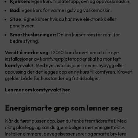
Kjøkken:
Egen kurs til platetopp, ovn og oppvaskmaskin.
Bad:
Egen kurs for varme i gulv og vaskemaskin.
Stue:
Egne kurser hvis du har mye elektronikk eller
panelovner.
Smarthusløsninger:
Del inn kurser rom for rom, for
bedre styring.
Verdt å merke seg:
I 2010 kom kravet om at alle nye
installasjoner av komfyrer/platetopper skal ha montert
komfyrvakt
. Med nye installasjoner menes nybygg eller
oppussing der det legges opp en ny kurs til komfyren. Kravet
gjelder både for husstander og fritidsboliger.
Les mer om komfyrvakt her
Energismarte grep som lønner seg
Når du først pusser opp, bør du tenke fremtidsrettet. Med
riktig planlegging kan du gjøre boligen mer energieffektiv.
Installer dimmere, bevegelsessensorer og smarte brytere