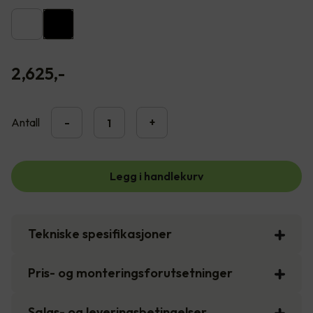
2,625
,-
Antall
-
+
Legg i handlekurv
Tekniske spesifikasjoner
Pris- og monteringsforutsetninger
Salgs- og leveringsbetingelser