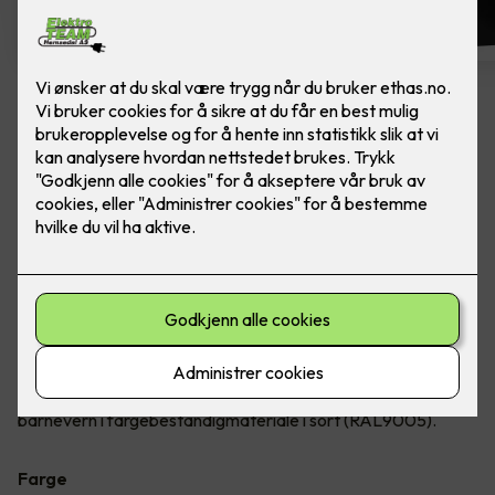
Dobbel stikkontakt m/ USB-C
lader
Ferdig montert - ELKO One Dobbelstikk 2x USB
C PD lader. Farge: Sort.
En ferdig montert, dobbel jordet stikkontakt, med 2x USB C
av fargebestandig materiale. Sammen med stikkontaktene
vil du kunne lade elektroniske apparater opp til 25W i begge
C-uttakene. Stikkontakten er innfelt med hel dekkplate og
barnevern i fargebestandigmateriale i sort (RAL9005).
Farge