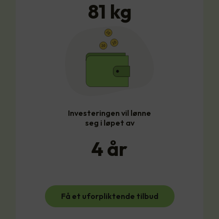
81
kg
Investeringen vil lønne
seg i løpet av
4
år
Få et uforpliktende tilbud