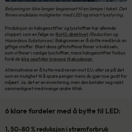
Belysning er ikke lenger begrenset til en lampe i taket. Det
finnes endeløse muligheter med LED og smart lysstyring.
Produksjon av halogenstifter og lysstoffrør har allerede
stoppet, som en følge av
RoHS-direktivet
(Reduction og
Hazardous Substances)
. Bakgrunnen er å slutte med bruk av
giftige stoffer. Blant disse giftstoffene finner vi kvikksølv,
som vi finner i vanlige lysstoffrør, mens halogenstifter forbys
fordi de
ikke oppfyller kravene til økodesign
.
Alternativene er å hytte med neven mot EU, eller se på det
som en mulighet til å spare penger mens du gjør noe godt for
miljøet. Ja, det er en investering, men den betaler seg raskt
sammenlignet med mange andre tiltak.
6 klare fordeler med å bytte til LED:
1. 50-80 % reduksjon i strømforbruk