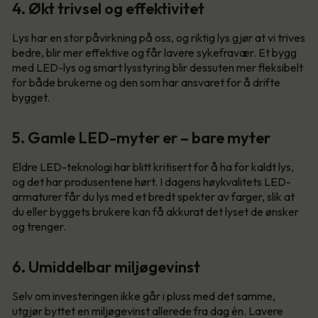
4. Økt trivsel og effektivitet
Lys har en stor påvirkning på oss, og riktig lys gjør at vi trives
bedre, blir mer effektive og får lavere sykefravær. Et bygg
med LED-lys og smart lysstyring blir dessuten mer fleksibelt
for både brukerne og den som har ansvaret for å drifte
bygget.
5. Gamle LED-myter er – bare myter
Eldre LED-teknologi har blitt kritisert for å ha for kaldt lys,
og det har produsentene hørt. I dagens høykvalitets LED-
armaturer får du lys med et bredt spekter av farger, slik at
du eller byggets brukere kan få akkurat det lyset de ønsker
og trenger.
6. Umiddelbar miljøgevinst
Selv om investeringen ikke går i pluss med det samme,
utgjør byttet en miljøgevinst allerede fra dag én. Lavere