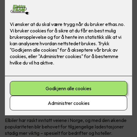
Elbil er fremtiden. Gjør hverdagen til ansatte og gjester
enklere ved å installere ladeanlegg på arbeidsplassen.
Foto: Marthe Thu (Zaptec)
Utskifting til elbiler
Elbiler har raskt inntatt veiene i Norge, og med den økende
populariteten blir behovet for tilgjengelige ladestasjoner
stadig mer viktig – spesielt for bedrifter og hoteller.