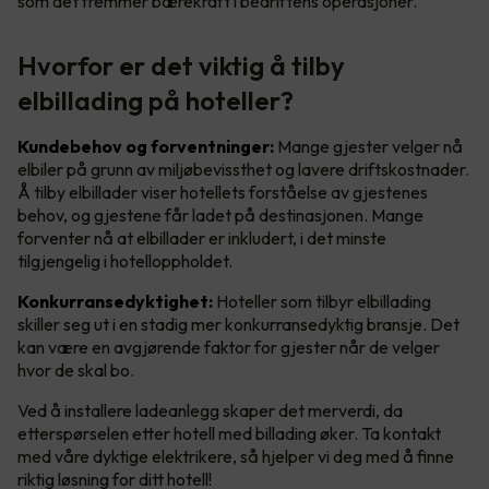
som det fremmer bærekraft i bedriftens operasjoner.
Hvorfor er det viktig å tilby
elbillading på hoteller?
Kundebehov og forventninger:
Mange gjester velger nå
elbiler på grunn av miljøbevissthet og lavere driftskostnader.
Å tilby elbillader viser hotellets forståelse av gjestenes
behov, og gjestene får ladet på destinasjonen. Mange
forventer nå at elbillader er inkludert, i det minste
tilgjengelig i hotelloppholdet.
Konkurransedyktighet:
Hoteller som tilbyr elbillading
skiller seg ut i en stadig mer konkurransedyktig bransje. Det
kan være en avgjørende faktor for gjester når de velger
hvor de skal bo.
Ved å installere ladeanlegg skaper det merverdi, da
etterspørselen etter hotell med billading øker. Ta kontakt
med våre dyktige elektrikere, så hjelper vi deg med å finne
riktig løsning for ditt hotell!