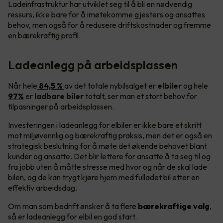
Ladeinfrastruktur har utviklet seg til å bli en nødvendig
ressurs, ikke bare for å imøtekomme gjesters og ansattes
behov, men også for å redusere driftskostnader og fremme
en bærekraftig profil.
Ladeanlegg på arbeidsplassen
Når hele
84,5 %
av det totale nybilsalget er
elbiler
og hele
97%
er
ladbare biler
totalt, ser man et stort behov for
tilpasninger på arbeidsplassen.
Investeringen i ladeanlegg for elbiler er ikke bare et skritt
mot miljøvennlig og bærekraftig praksis, men det er også en
strategisk beslutning for å møte det økende behovet blant
kunder og ansatte. Det blir lettere for ansatte å ta seg til og
fra jobb uten å måtte stresse med hvor og når de skal lade
bilen, og de kan trygt kjøre hjem med fulladet bil etter en
effektiv arbeidsdag.
Om man som bedrift ønsker å ta flere
bærekraftige valg
,
så er ladeanlegg for elbil en god start.