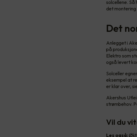
solcellene. Så 
det montering
Det no
Anlegget i Ake
på produksjonen
Elektro som sto
også levert k
Solceller egne
eksempel at ref
er klar over, s
Akershus Utleie
strømbehov. På
Vil du vi
Les også:
Økt