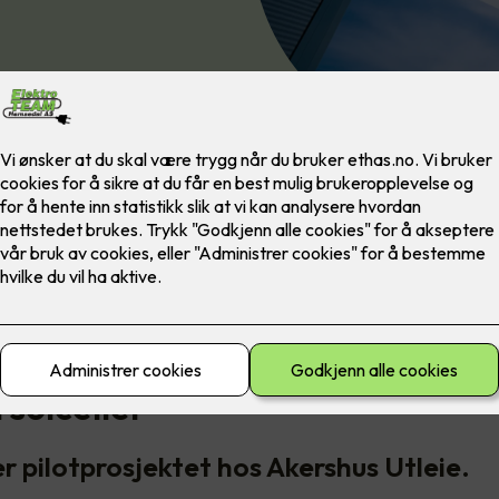
dekket store deler av sitt
 forkant.
sbygg med store flater egner 
l solceller
er pilotprosjektet hos Akershus Utleie.