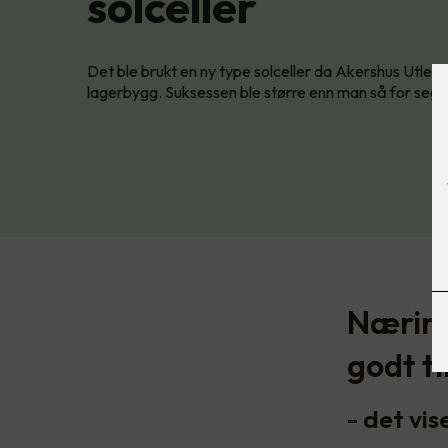
solceller
Det ble brukt en ny type solceller da Akershus Utleie 
lagerbygg. Suksessen ble større enn man så for seg i
Næring
godt ti
- det vis