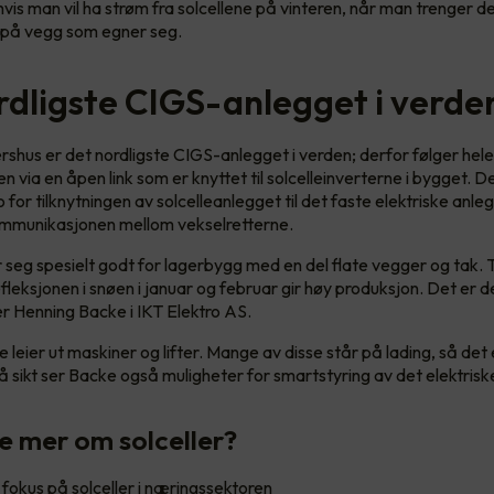
hvis man vil ha strøm fra solcellene på vinteren, når man trenger d
 på vegg som egner seg.
rdligste CIGS-anlegget i verde
rshus er det nordligste CIGS-anlegget i verden; derfor følger he
 via en åpen link som er knyttet til solcelleinverterne i bygget. D
 for tilknytningen av solcelleanlegget til det faste elektriske anle
ommunikasjonen mellom vekselretterne.
r seg spesielt godt for lagerbygg med en del flate vegger og tak. T
leksjonen i snøen i januar og februar gir høy produksjon. Det er d
ier Henning Backe i IKT Elektro AS.
 leier ut maskiner og lifter. Mange av disse står på lading, så det 
 sikt ser Backe også muligheter for smartstyring av det elektrisk
te mer om solceller?
 fokus på solceller i næringssektoren