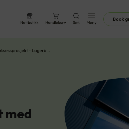
Book g
Nettbutikk
Handlekurv
Søk
Meny
uksessprosjekt - Lagerb…
t med