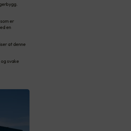
agerbygg.
 som er
Med en
iser at denne
s og svake