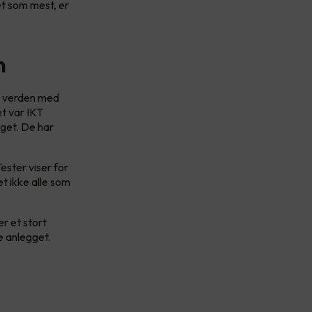
et som mest, er
n
le verden med
et var IKT
gget. De har
ester viser for
et ikke alle som
er et stort
e anlegget.