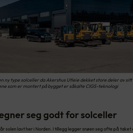
en ny type solceller da Akershus Utleie dekket store deler av sit
ene som er montert på bygget er såkalte CIGS-teknologi
egner seg godt for solceller
r solen lavt her i Norden. I tillegg legger snøen seg ofte på taket