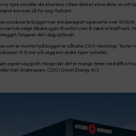
n ny type solceller da Akershus Utleie dekket store deler av sitt l
større enn man så for seg i forkant.
sfasen produserte bygget mer enn beregnet og leverte over 100kW,
a man kan selge tilbake igjen til nettet uten å være et kraftverk. 
nlegget, fungerer det i dag optimalt.
ne som er montert på bygget er såkalte CIGS-teknologi. Tester v
oduserer 15 % mer på vegg enn andre typer solceller.
en egner seg godt i Norge der det er mange timer med diffust ly
rteller Karl Andreassen, COO i Green Energy A/S.