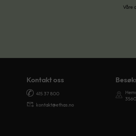
Våre d
Kontakt oss
Besøk
Hems
415 37 800
3560
kontakt@ethas.no