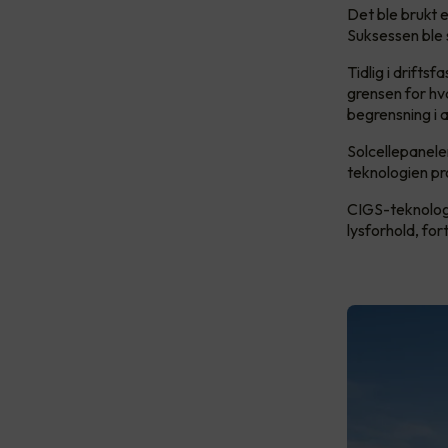
Det ble brukt e
Suksessen ble 
Tidlig i drift
grensen for hv
begrensning i a
Solcellepanele
teknologien pr
CIGS-teknologi
lysforhold, fo