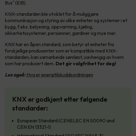
Bus" (EIB).
KNX-standarden ble utviklet for å muliggjøre
kommunikasjon og styring av ulike enheter og systemer i et
bygg, f.eks. belysning, oppvarming, kjøling,
sikkerhetssystemer, persienner, gardiner og mye mer.
KNX har en åpen standard, som betyr at enheter fra
forskjellige produsenter som er kompatible med KNX-
standarden, kan samarbeide sømløst, uavhengig av hvem
som har produsert dem.
Det gir valgfrihet for deg!
Les også:
Hva er energitilskuddsordningen
KNX er godkjent etter følgende
standarder:
European Standard (CENELEC EN 50090 and
CEN EN 13321-1)
International Standard (ISO/IEC 14543-3)