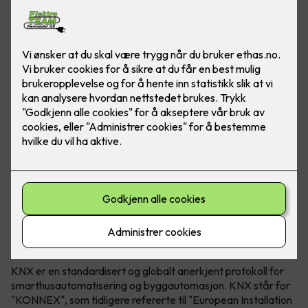
KNX Association både utvikler og eier teknologien. KNX
kan brukes i både næringsbygg, borettslag og bolig.
Hva er egentlig KNX?
KNX er en standardisert og globalt anerkjent protokoll for
smarthusautomatisering og byggautomasjon. KNX står for
"KONNEX", som tidligere refererte til "European Installation