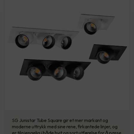
SG Junistar Tube Square gir et mer markant og
moderne uttrykk med sine rene, firkantede linjer, og
er tilgjengelig i både hvit og sort utførelse for å passe