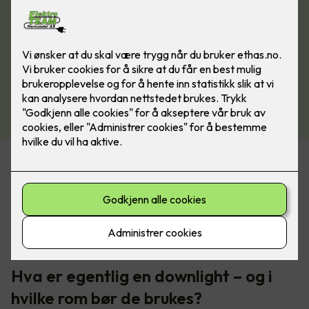
Belysning er en av de tingene som virkelig løfter et rom. Det
kan også ødelegge helhetsinntrykket hvis du velger feil. Når
du pusser opp eller renoverer, er det lett å prioritere fliser,
overflater og møbler, mens lyset ofte havner nederst på
lista. Det er synd, for riktig belysning er faktisk det som
binder alt sammen.
Hva er egentlig en downlight – og i
hvilke rom bør de brukes?