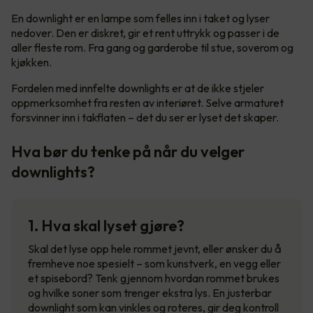
En downlight er en lampe som felles inn i taket og lyser
nedover. Den er diskret, gir et rent uttrykk og passer i de
aller fleste rom. Fra gang og garderobe til stue, soverom og
kjøkken.
Fordelen med innfelte downlights er at de ikke stjeler
oppmerksomhet fra resten av interiøret. Selve armaturet
forsvinner inn i takflaten – det du ser er lyset det skaper.
Hva bør du tenke på når du velger
downlights?
1. Hva skal lyset gjøre?
Skal det lyse opp hele rommet jevnt, eller ønsker du å
fremheve noe spesielt – som kunstverk, en vegg eller
et spisebord? Tenk gjennom hvordan rommet brukes
og hvilke soner som trenger ekstra lys. En justerbar
downlight som kan vinkles og roteres, gir deg kontroll