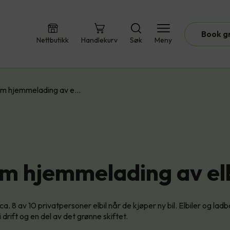
Book g
Nettbutikk
Handlekurv
Søk
Meny
om hjemmelading av e…
om hjemmelading av el
ca. 8 av 10 privatpersoner elbil når de kjøper ny bil. Elbiler og ladb
i drift og en del av det grønne skiftet.