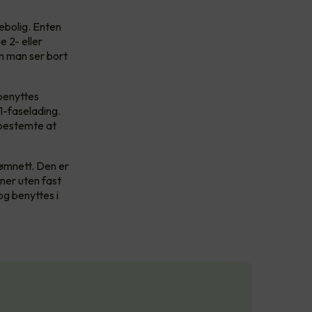
ebolig. Enten
e 2- eller
om man ser bort
benyttes
 1-faselading.
 bestemte at
rømnett. Den er
oner uten fast
og benyttes i