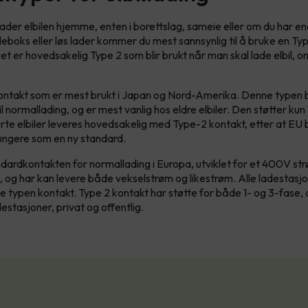
ader elbilen hjemme, enten i borettslag, sameie eller om du har en
deboks eller løs lader kommer du mest sannsynlig til å bruke en Typ
et er hovedsakelig Type 2 som blir brukt når man skal lade elbil, 
r.
ontakt som er mest brukt i Japan og Nord-Amerika. Denne typen 
l normallading, og er mest vanlig hos eldre elbiler. Den støtter kun
rte elbiler leveres hovedsakelig med Type-2 kontakt, etter at EU
fungere som en ny standard.
dardkontakten for normallading i Europa, utviklet for et 400V st
l, og har kan levere både vekselstrøm og likestrøm. Alle ladestasj
e typen kontakt. Type 2 kontakt har støtte for både 1- og 3-fase, 
estasjoner, privat og offentlig.