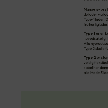
Mange av oss l
du lader via la
Type-1 lader. D
fra hurtiglade
Type 1
er en k
hovedsakelig ti
Alle nyproduse
Type 2 skulle 
Type 2
er stan
veldig fleksibe
kabel har denn
alle Mode 3 lad