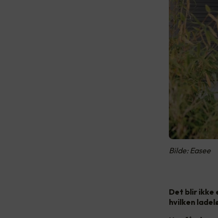
Bilde: Easee
Det blir ikke
hvilken ladel