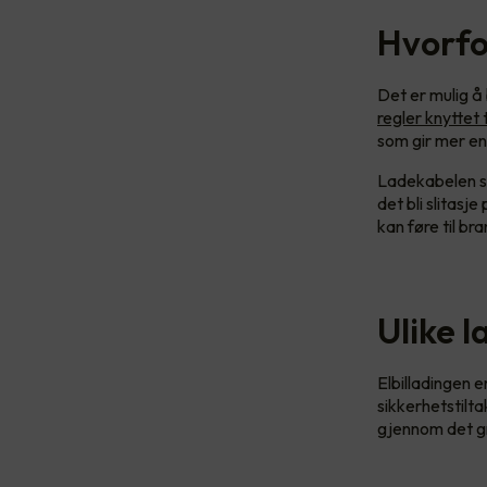
Hvorfo
Det er mulig å 
regler knyttet 
som gir mer en
Ladekabelen so
det bli slitas
kan føre til br
Ulike l
Elbilladingen e
sikkerhetstilta
gjennom det g