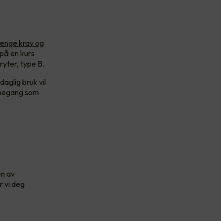
renge krav og
 på en kurs
ryter, type B.
aglig bruk vil
armegang som
en av
r vi deg