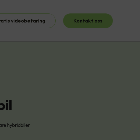
ratis videobefaring
Kontakt oss
bil
are hybridbiler