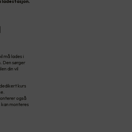
a ladestasjon.
l
il må lades i
on. Den sørger
en din vil
dedikert kurs
se.
monterer også
en kan monteres