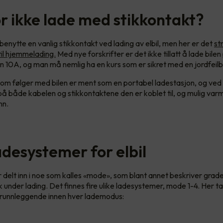
r ikke lade med stikkontakt?
benytte en vanlig stikkontakt ved lading av elbil, men her er det
st
til hjemmelading.
Med nye forskrifter er det ikke tillatt å lade bilen
n 10A, og man må nemlig ha en kurs som er sikret med en jordfeilb
m følger med bilen er ment som en portabel ladestasjon, og ved d
je på både kabelen og stikkontaktene den er koblet til, og mulig v
ann.
adesystemer for elbil
r delt inn i noe som kalles «mode», som blant annet beskriver grad
k under lading. Det finnes fire ulike ladesystemer, mode 1-4. Her ta
runnleggende innen hver lademodus: