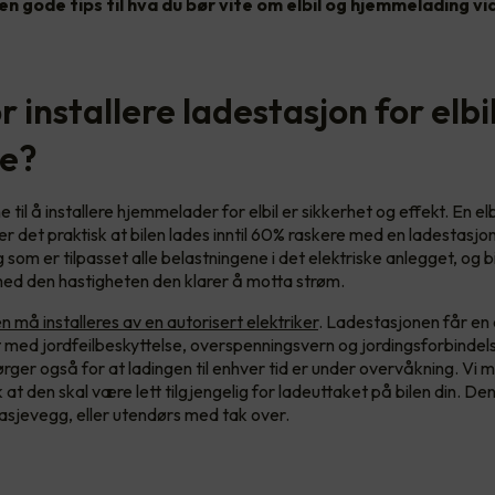
en gode tips til hva du bør vite om elbil og hjemmelading vi
 installere ladestasjon for elbi
e?
il å installere hjemmelader for elbil er sikkerhet og effekt. En elb
 er det praktisk at bilen lades inntil 60% raskere med en ladestasj
g som er tilpasset alle belastningene i det elektriske anlegget, og bil
ed den hastigheten den klarer å motta strøm.
må installeres av en autorisert elektriker
. Ladestasjonen får en 
t med jordfeilbeskyttelse, overspenningsvern og jordingsforbindel
ger også for at ladingen til enhver tid er under overvåkning. Vi 
 at den skal være lett tilgjengelig for ladeuttaket på bilen din. D
asjevegg, eller utendørs med tak over.