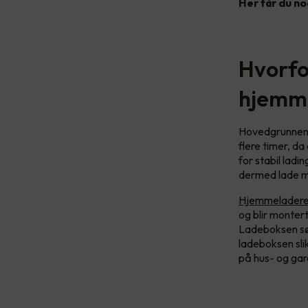
Her får du no
Hvorfor
hjemm
Hovedgrunnene t
flere timer, da
for stabil ladin
dermed lade m
Hjemmeladeren 
og blir monter
Ladeboksen sør
ladeboksen slik
på hus- og gar