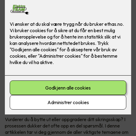
Få full kontroll over ditt sikringsskap
Vurderer du å bytte ut eller oppgradere ditt sikringsskap? I
prosessen dukker det ofte opp en del spørsmål. I denne
artikkelen tar vi deg gjennom de aller viktigste temaene om