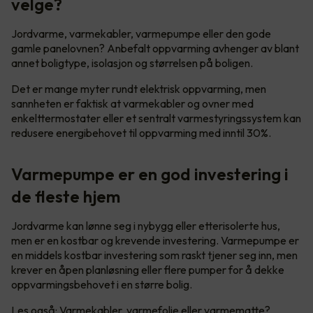
velge?
Jordvarme, varmekabler, varmepumpe eller den gode
gamle panelovnen? Anbefalt oppvarming avhenger av blant
annet boligtype, isolasjon og størrelsen på boligen.
Det er mange myter rundt elektrisk oppvarming, men
sannheten er faktisk at varmekabler og ovner med
enkelttermostater eller et sentralt varmestyringssystem kan
redusere energibehovet til oppvarming med inntil 30%.
Varmepumpe er en god investering i
de fleste hjem
Jordvarme kan lønne seg i nybygg eller etterisolerte hus,
men er en kostbar og krevende investering. Varmepumpe er
en middels kostbar investering som raskt tjener seg inn, men
krever en åpen planløsning eller flere pumper for å dekke
oppvarmingsbehovet i en større bolig.
Les også:
Varmekabler, varmefolie eller varmematte?