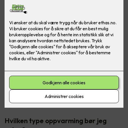
Oppvarming av boligen tar helt klart mest strøm, da er det
godt at det finnes gode løsninger for å senke
strømkostnadene.
Hvilken type oppvarming bør jeg