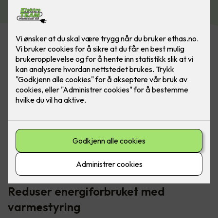
Smart varmestyring gir deg full kontroll på
energiforbruket ditt i hele boligen. Dette kan du enkelt
styre fra et veggpanel.
Reduser energiforbruket med
varmestyring