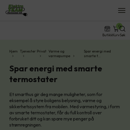
0
Butikk
Kurv
Søk
Hjem
Tjenester
Privat
Varme og
Spar energi med
varmepumpe
smarte t…
Spar energi med smarte
termostater
Et smarthus gir deg mange muligheter, som for
eksempel å styre boligens belysning, varme og
sikkerhetssystem fra mobilen. Med varmestyring, i form
av smarte termostater, får du full kontroll over
forbruket ditt og kan spare mye penger på
strømregningen.