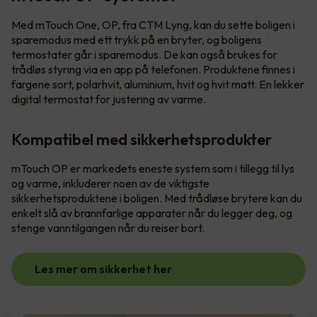
Med mTouch One, OP, fra CTM Lyng, kan du sette boligen i
sparemodus med ett trykk på en bryter, og boligens
termostater går i sparemodus. De kan også brukes for
trådløs styring via en app på telefonen. Produktene finnes i
fargene sort, polarhvit, aluminium, hvit og hvit matt. En lekker
digital termostat for justering av varme.
Kompatibel med sikkerhetsprodukter
mTouch OP er markedets eneste system som i tillegg til lys
og varme, inkluderer noen av de viktigste
sikkerhetsproduktene i boligen. Med trådløse brytere kan du
enkelt slå av brannfarlige apparater når du legger deg, og
stenge vanntilgangen når du reiser bort.
Les mer om sikkerhet her